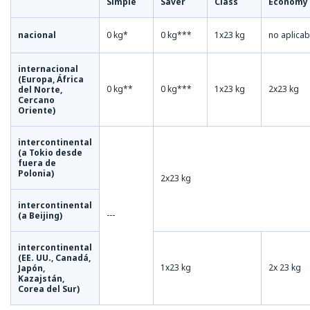
Simple
Saver
Class
Economy
nacional
0 kg*
0 kg***
1x23 kg
no aplicab
internacional
(Europa, África
0 kg**
0 kg***
1x23 kg
2x23 kg
del Norte,
Cercano
Oriente)
intercontinental
(a Tokio desde
fuera de
Polonia)
2x23 kg
intercontinental
---
(a Beijing)
intercontinental
(EE. UU., Canadá,
1x23 kg
2x 23 kg
Japón,
Kazajstán,
Corea del Sur)