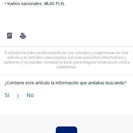
• Vuelos nacionales: 48,60 PLN.
El artículo ha sido creado usando IA. Los consejos y sugerencias en este
artículo y en artículos relacionados son solo para fines informativos y
auxiliares y no pueden constituir la base para ninguna reclamación contra
{siteName}.
¿Contiene este artículo la información que andabas buscando?
Sí
No
|
En mi opinión, este artículo:
Es confuso
Contiene información incorrecta