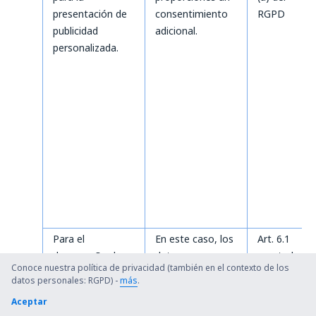
presentación de
consentimiento
RGPD
publicidad
adicional.
personalizada.
Para el
En este caso, los
Art. 6.1
desempeño de
datos se
apartado
Conoce nuestra política de privacidad (también en el contexto de los
las
procesarán
(c) del
datos personales: RGPD) -
más
.
responsabilidades
solamente en el
RGPD
Aceptar
relacionadas con
ámbito necesario